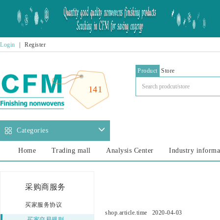
Login
|
Register
Product
Store
141
Categories
Home
Trading mall
Analysis Center
Industry informa
采购商服务
买家服务协议
shop.article.time
2020-04-03
买家交易规则