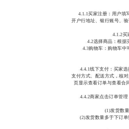
4.1.1买家
注册：用户填
开户行地址
、
银行账号
、
验
4.1.2
4
.
2
选择商品：根据
4
.
3
购物车：购物车中
4.4.1线下支付：
支付方式、配送方式，核对
页显示查看订单与查看合
4.4.2商家点击订
(1)发货
(2)发货数量多于下