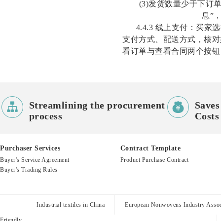
(3)发货数量少于下
息”
4.4.3 线上支付：
支付方式、配送方式，核对
看订单与查看合同两个按钮


Streamlining the procurement
Saves
process
Costs
Purchaser Services
Contract Template
Buyer's Service Agreement
Product Purchase Contract
Buyer's Trading Rules
Industrial textiles in China
European Nonwovens Industry Assoc
Friendly