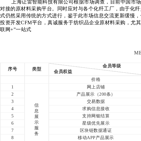
上海让雷智能科技有限公司根据市场调查，目前中国市场还
对接的原材料采购平台。同时应对与各个化纤工厂，由于化纤
式仍然采用传统的方式进行，鉴于此市场信息交流更新缓慢，
投资开发CFM平台，真诚服务于纺织品企业原材料采购，尤
联网+”一站式
ME
会员等级
序号
类型
会员权益
价格
1
网上店铺
2
产品展示（200条）
3
交易数据
信
4
求购信息接收
息
5
支持网银结算
展
示
6
星级优先展示
服
7
区块链数据通证
务
8
移动APP产品展示