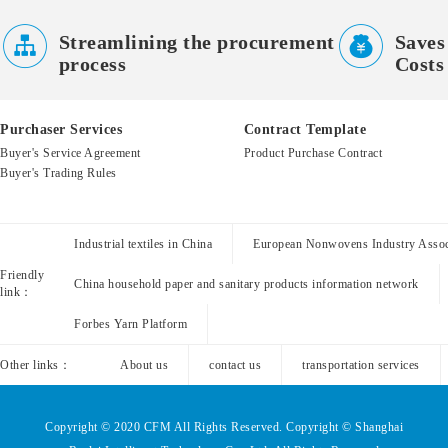


Streamlining the procurement
Saves
process
Costs
Purchaser Services
Contract Template
Buyer's Service Agreement
Product Purchase Contract
Buyer's Trading Rules
Industrial textiles in China
European Nonwovens Industry Assoc
Friendly
China household paper and sanitary products information network
link：
Forbes Yarn Platform
Other links：
About us
contact us
transportation services
Copyright © 2020 CFM All Rights Reserved. Copyright © Shanghai