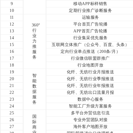
9
移动APP标样销售
10
定期行业推广诊断服务
11
运输服务
12
平台首页广告轮播
360°
行
13
APP首页广告轮播
业
14
行业集采优先服务
力
15
互联网立体推广（公众号、百度、头条）
推
16
定向行业单点推送（200条/月）
服
务
17
行业微信联盟群推广
18
行业地图开放
19
化纤、无纺行业月报推送
智
20
化纤、无纺行业季报推送
能
21
化纤、无纺行业年报推送
数
据
22
化纤、无纺出口流量月报
服
23
数据中心服务
务
24
智能工厂升级方案服务
25
多平台外贸信息引流
国
26
专业外贸团队对接
际
27
海外客户地图开放
商
业