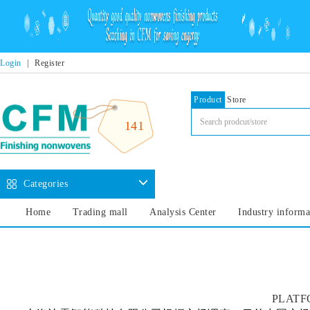
Login
|
Register
Product
Store
141
Categories
Home
Trading mall
Analysis Center
Industry informa
PLATF