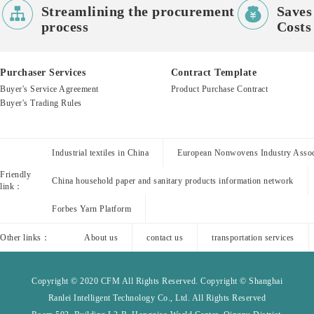


Streamlining the procurement
Saves
process
Costs
Purchaser Services
Contract Template
Buyer's Service Agreement
Product Purchase Contract
Buyer's Trading Rules
Industrial textiles in China
European Nonwovens Industry Assoc
Friendly
China household paper and sanitary products information network
link：
Forbes Yarn Platform
Other links：
About us
contact us
transportation services
Copyright © 2020 CFM All Rights Reserved. Copyright © Shanghai
Ranlei Intelligent Technology Co., Ltd. All Rights Reserved