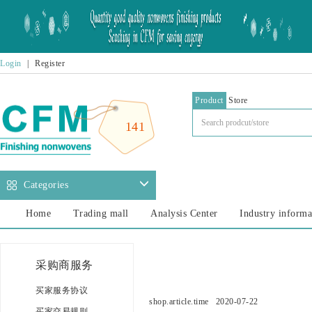
Login
|
Register
Product
Store
141
Categories
Home
Trading mall
Analysis Center
Industry informa
采购商服务
买家服务协议
shop.article.time
2020-07-22
买家交易规则